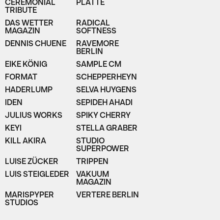
CEREMONIAL
PLATTE
TRIBUTE
DAS WETTER
RADICAL
MAGAZIN
SOFTNESS
DENNIS CHUENE
RAVEMORE
BERLIN
EIKE KÖNIG
SAMPLE CM
FORMAT
SCHEPPERHEYN
HADERLUMP
SELVA HUYGENS
IDEN
SEPIDEH AHADI
JULIUS WORKS
SPIKY CHERRY
KEYI
STELLA GRABER
KILL AKIRA
STUDIO
SUPERPOWER
LUISE ZÜCKER
TRIPPEN
LUIS STEIGLEDER
VAKUUM
MAGAZIN
MARISPYPER
VERTERE BERLIN
STUDIOS