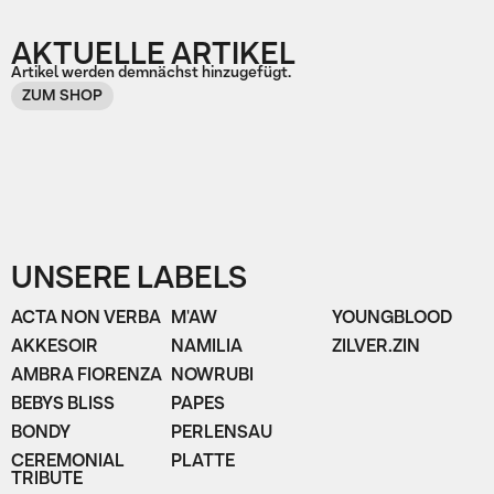
AKTUELLE ARTIKEL
Artikel werden demnächst hinzugefügt.
ZUM SHOP
UNSERE LABELS
ACTA NON VERBA
M'AW
YOUNGBLOOD
AKKESOIR
NAMILIA
ZILVER.ZIN
AMBRA FIORENZA
NOWRUBI
BEBYS BLISS
PAPES
BONDY
PERLENSAU
CEREMONIAL
PLATTE
TRIBUTE