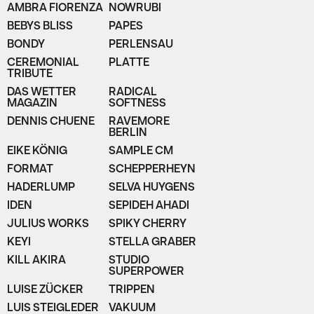
AMBRA FIORENZA
NOWRUBI
BEBYS BLISS
PAPES
BONDY
PERLENSAU
CEREMONIAL
PLATTE
TRIBUTE
DAS WETTER
RADICAL
MAGAZIN
SOFTNESS
DENNIS CHUENE
RAVEMORE
BERLIN
EIKE KÖNIG
SAMPLE CM
FORMAT
SCHEPPERHEYN
HADERLUMP
SELVA HUYGENS
IDEN
SEPIDEH AHADI
JULIUS WORKS
SPIKY CHERRY
KEYI
STELLA GRABER
KILL AKIRA
STUDIO
SUPERPOWER
LUISE ZÜCKER
TRIPPEN
LUIS STEIGLEDER
VAKUUM