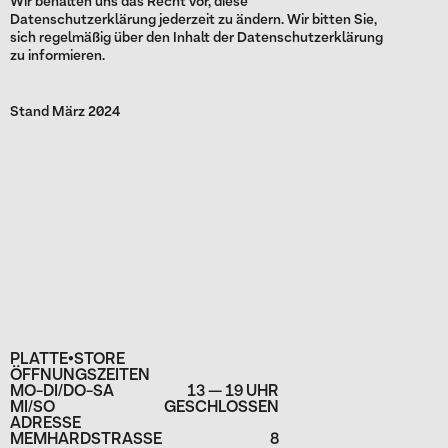
Wir behalten uns das Recht vor, diese
Datenschutzerklärung jederzeit zu ändern. Wir bitten Sie,
sich regelmäßig über den Inhalt der Datenschutzerklärung
zu informieren.
Stand März 2024
PLATTE•STORE
ÖFFNUNGSZEITEN
MO-DI/DO-SA
13 — 19 UHR
MI/SO
GESCHLOSSEN
ADRESSE
MEMHARDSTRASSE
8