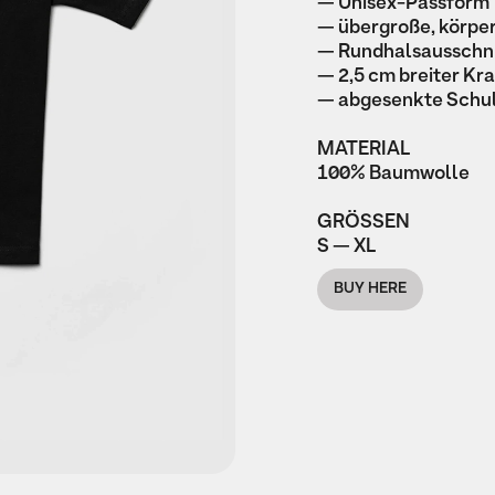
— Unisex-Passform
— übergroße, körpe
— Rundhalsausschni
— 2,5 cm breiter Kr
— abgesenkte Schu
MATERIAL
100% Baumwolle
GRÖSSEN
S — XL
BUY HERE