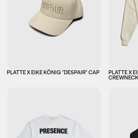
PLATTE X EIKE KÖNIG "DESPAIR" CAP
PLATTE X E
CREWNEC