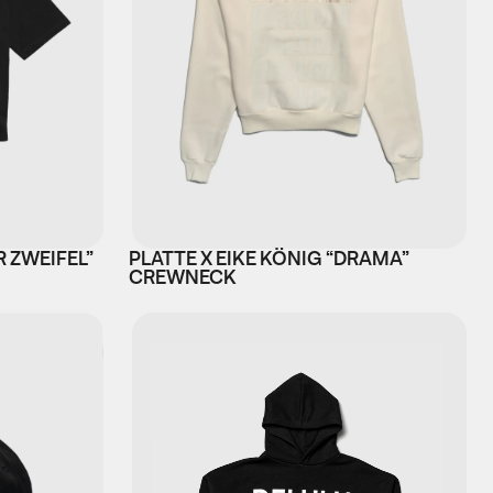
R ZWEIFEL”
PLATTE X EIKE KÖNIG “DRAMA”
CREWNECK