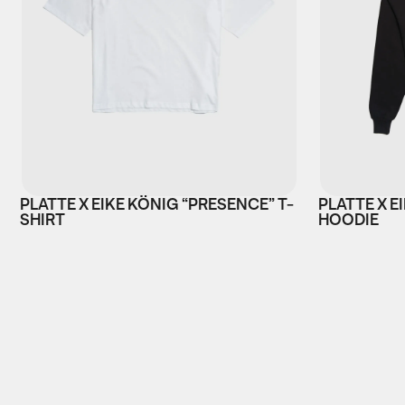
PLATTE X EIKE KÖNIG “PRESENCE” T-
PLATTE X E
SHIRT
HOODIE