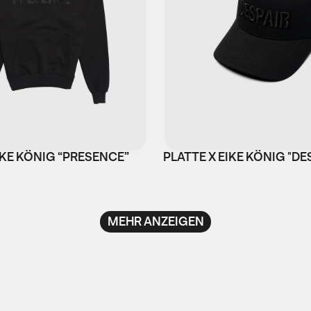
IKE KÖNIG “PRESENCE”
PLATTE X EIKE KÖNIG "DE
MEHR ANZEIGEN