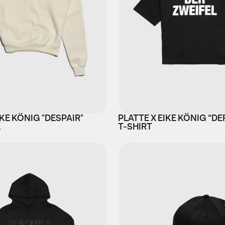
IKE KÖNIG "DESPAIR"
PLATTE X EIKE KÖNIG “DE
K
T-SHIRT