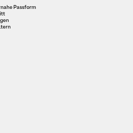
rnahe Passform
tt
agen
ltern