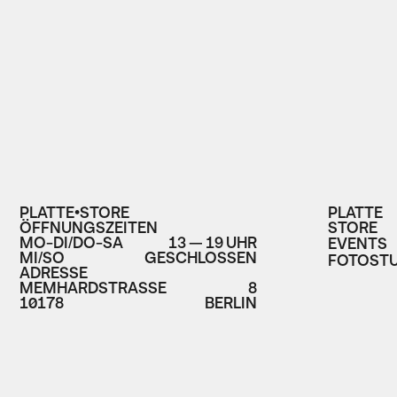
PLATTE•STORE
PLATTE
ÖFFNUNGSZEITEN
STORE
MO-DI/DO-SA
13 — 19 UHR
EVENTS
MI/SO
GESCHLOSSEN
FOTOSTU
ADRESSE
MEMHARDSTRASSE
8
10178
BERLIN