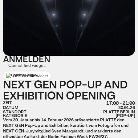
ANMELDEN
Cannot find widget.
Free Website Widget
NEXT GEN POP-UP AND
EXHIBITION OPENING
ZEIT
17:00 - 21:00
DATUM
30.01.26
STANDORT
PLATTE.BERLIN
KATEGORIE
[POP-UP]
Vom 30. Januar bis 14. Februar 2026 präsentierte PLATTE den
NEXT GEN Pop-Up and Exhibition, kuratiert vom Fotografen und
NEXT GEN-Jurymitglied Sven Marquardt, und markierte den
offiziellen Auftakt der Berlin Fashion Week FW26/27.