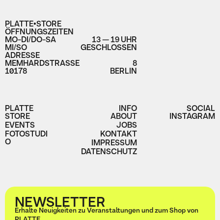
PLATTE•STORE
ÖFFNUNGSZEITEN
MO-DI/DO-SA
13 — 19 UHR
MI/SO
GESCHLOSSEN
ADRESSE
MEMHARDSTRASSE
8
10178
BERLIN
PLATTE
INFO
SOCIAL
STORE
ABOUT
INSTAGRAM
EVENTS
JOBS
FOTOSTUDI
KONTAKT
O
IMPRESSUM
DATENSCHUTZ
NEWSLETTER
Erhalte Neuigkeiten zu Veranstaltungen und zum Shop von
PLATTE.