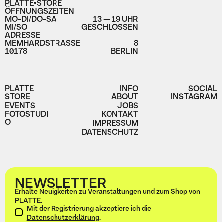
PLATTE•STORE
ÖFFNUNGSZEITEN
MO-DI/DO-SA
13 — 19 UHR
MI/SO
GESCHLOSSEN
ADRESSE
MEMHARDSTRASSE
8
10178
BERLIN
PLATTE
INFO
SOCIAL
STORE
ABOUT
INSTAGRAM
EVENTS
JOBS
FOTOSTUDI
KONTAKT
O
IMPRESSUM
DATENSCHUTZ
NEWSLETTER
Erhalte Neuigkeiten zu Veranstaltungen und zum Shop von
PLATTE.
Mit der Registrierung akzeptiere ich die
Datenschutzerklärung
.