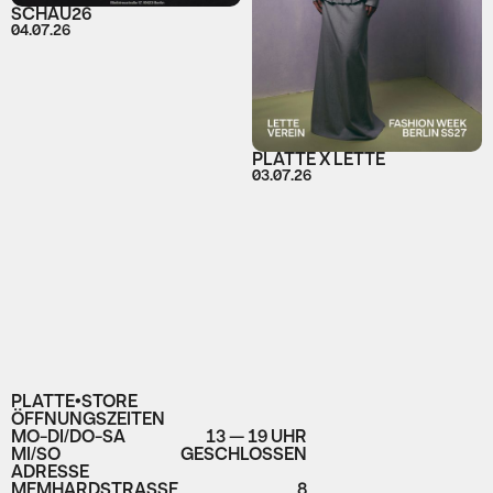
SCHAU26
04.07.26
PLATTE X LETTE
03.07.26
PLATTE•STORE
ÖFFNUNGSZEITEN
MO-DI/DO-SA
13 — 19 UHR
MI/SO
GESCHLOSSEN
ADRESSE
MEMHARDSTRASSE
8