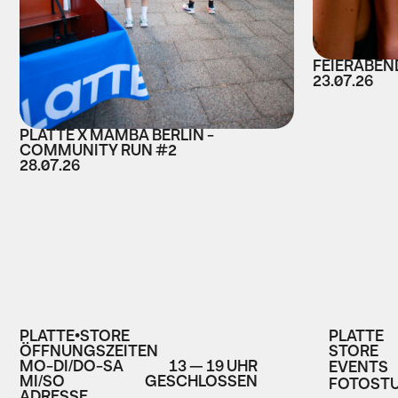
FEIERABEND
23.07.26
PLATTE X MAMBA BERLIN -
COMMUNITY RUN #2
28.07.26
PLATTE•STORE
PLATTE
ÖFFNUNGSZEITEN
STORE
MO-DI/DO-SA
13 — 19 UHR
EVENTS
MI/SO
GESCHLOSSEN
FOTOSTU
ADRESSE